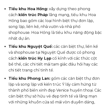
Tiểu khu Hoa Hồng:
xây dựng theo phong
cách
kiến trúc Pháp
lãng mạng, tiểu khu Hoa
Hồng bao gồm các loại hình biệt thự đơn lập,
song lập, liền kề, nhà vườn và nhà phố
shophouse. Hoa Hồng là tiểu khu năng động bậc
nhất dự án.
Tiểu khu Nguyệt Quế:
các căn biệt thự, liền kề
và shophouse tại Nguyệt Quế được có phong
cách
kiến trúc Hy Lạp
cổ kính với các thức cột
bề thế, các chi tiết mái tam giác đầu hồi hay các
chi tiết trang chí tinh tế.
Tiểu khu Phong Lan:
gồm các căn biệt thự đơn
lập và song lập với kiến trúc Ý lấy cảm hứng từ
thành phố biển xinh đẹp Venice huyền thoại. Các
căn biệt thự sở hữu vẻ đẹp tinh tế và lãng mạn
với những khuôn cửa sổ mái vòn duyên dáng,