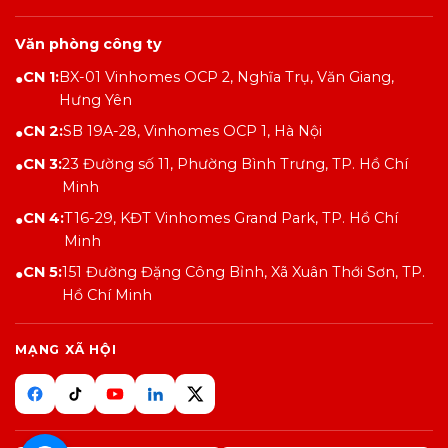
Văn phòng công ty
CN 1:
BX-01 Vinhomes OCP 2, Nghĩa Trụ, Văn Giang,
●
Hưng Yên
CN 2:
SB 19A-28, Vinhomes OCP 1, Hà Nội
●
CN 3:
23 Đường số 11, Phường Bình Trưng, TP. Hồ Chí
●
Minh
CN 4:
T16-29, KĐT Vinhomes Grand Park, TP. Hồ Chí
●
Minh
CN 5:
151 Đường Đặng Công Bỉnh, Xã Xuân Thới Sơn, TP.
●
Hồ Chí Minh
MẠNG XÃ HỘI