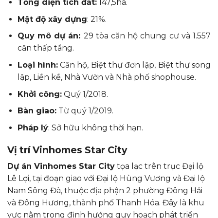
Tổng diện tích đất:
147,5ha.
Mật độ xây dựng
: 21%.
Quy mô dự án:
29 tòa căn hộ chung cư và 1.557
căn thấp tầng.
Loại hình:
Căn hộ, Biệt thự đơn lập, Biệt thự song
lập, Liền kề, Nhà Vườn và Nhà phố shophouse.
Khởi công:
Quý 1/2018.
Bàn giao:
Từ quý 1/2019.
Pháp lý
: Sở hữu không thời hạn.
Vị trí Vinhomes Star City
Dự án Vinhomes Star City
tọa lạc trên trục Đại lộ
Lê Lợi, tại đoạn giao với Đại lộ Hùng Vương và Đại lộ
Nam Sông Đà, thuộc địa phận 2 phường Đông Hải
và Đông Hương, thành phố Thanh Hóa. Đây là khu
vực nằm trong định hướng quy hoạch phát triển