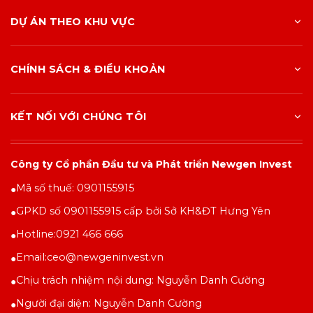
DỰ ÁN THEO KHU VỰC
CHÍNH SÁCH & ĐIỀU KHOẢN
KẾT NỐI VỚI CHÚNG TÔI
Công ty Cổ phần Đầu tư và Phát triển Newgen Invest
Mã số thuế: 0901155915
●
GPKD số 0901155915 cấp bởi Sở KH&ĐT Hưng Yên
●
Hotline:
0921 466 666
●
Email:
ceo@newgeninvest.vn
●
Chịu trách nhiệm nội dung: Nguyễn Danh Cường
●
Người đại diện: Nguyễn Danh Cường
●