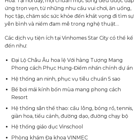
Hóa. Tại nơi đây, mọi chuẩn mực sống đều được đáp
ứng trọn vẹn, từ những nhu cầu vui chơi, ăn uống,
học tập, chăm sóc sức khỏe đến khát vọng đi tìm sự
yên bình và niềm đam mê trong nghệ thuật…
Các dịch vụ tiện ích tại Vinhomes Star City có thể kể
đến như:
Đại Lộ Châu Âu hoa lệ Với hàng Tượng Mang
Phong cách Phục Hưng-Điểm nhấn chính dự án
Hệ thống an ninh, phục vụ tiêu chuẩn 5 sao
Bể bơi mái kính bốn mùa mang phong cách
Resort
Hệ thống sân thể thao: cầu lông, bóng rổ, tennis,
giàn hoa, tiểu cảnh, đường dạo, đường chạy bộ
Hệ thống giáo dục Vinschool
Phòng khám Đa khoa VINMEC