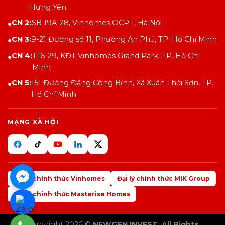
Hưng Yên
CN 2:
SB 19A-28, Vinhomes OCP 1, Hà Nội
●
CN 3:
9-21 Đường số 11, Phường An Phú, TP. Hồ Chí Minh
●
CN 4:
T16-29, KĐT Vinhomes Grand Park, TP. Hồ Chí
●
Minh
CN 5:
151 Đường Đặng Công Bỉnh, Xã Xuân Thới Sơn, TP.
●
Hồ Chí Minh
MẠNG XÃ HỘI
Đại lý chính thức Vinhomes
Đại lý chính thức MIK Group
Đại lý chính thức Masterise Homes
Copyright 2026 ©
NEWGEN INVEST. All Rights