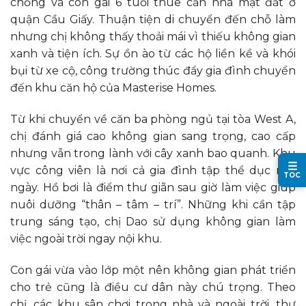
chồng và con gái 6 tuổi thuê căn nhà mặt đất ở
quận Cầu Giấy. Thuận tiện di chuyển đến chỗ làm
nhưng chị không thấy thoải mái vì thiếu không gian
xanh và tiện ích. Sự ồn ào từ các hộ liền kề và khói
bụi từ xe cộ, công trường thúc đẩy gia đình chuyển
đến khu căn hộ của Masterise Homes.
Từ khi chuyển về căn ba phòng ngủ tại tòa West A,
chị đánh giá cao không gian sang trọng, cao cấp
nhưng vẫn trong lành với cây xanh bao quanh. Khu
☰
vực công viên là nơi cả gia đình tập thể dục mỗi
TOC
ngày. Hồ bơi là điểm thư giãn sau giờ làm việc giúp
nuôi dưỡng “thân – tâm – trí”. Những khi cần tập
trung sáng tạo, chị Dao sử dụng không gian làm
việc ngoài trời ngay nội khu.
Con gái vừa vào lớp một nên không gian phát triển
cho trẻ cũng là điều cư dân này chú trọng. Theo
chị, các khu sân chơi trong nhà và ngoài trời, thư