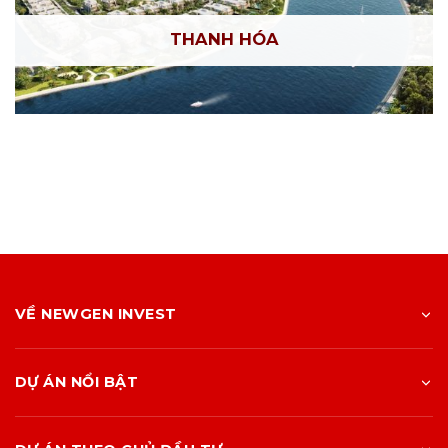
THANH HÓA
VỀ NEWGEN INVEST
DỰ ÁN NỔI BẬT