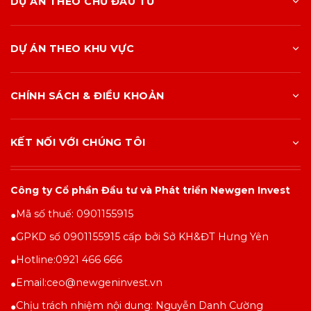
DỰ ÁN THEO CHỦ ĐẦU TƯ
DỰ ÁN THEO KHU VỰC
CHÍNH SÁCH & ĐIỀU KHOẢN
KẾT NỐI VỚI CHÚNG TÔI
Công ty Cổ phần Đầu tư và Phát triển Newgen Invest
Mã số thuế: 0901155915
●
GPKD số 0901155915 cấp bởi Sở KH&ĐT Hưng Yên
●
Hotline:
0921 466 666
●
Email:
ceo@newgeninvest.vn
●
Chịu trách nhiệm nội dung: Nguyễn Danh Cường
●