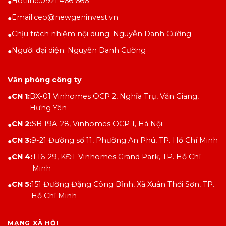
Hotline:
0921 466 666
●
Email:
ceo@newgeninvest.vn
●
Chịu trách nhiệm nội dung: Nguyễn Danh Cường
●
Người đại diện: Nguyễn Danh Cường
●
Văn phòng công ty
CN 1:
BX-01 Vinhomes OCP 2, Nghĩa Trụ, Văn Giang,
●
Hưng Yên
CN 2:
SB 19A-28, Vinhomes OCP 1, Hà Nội
●
CN 3:
9-21 Đường số 11, Phường An Phú, TP. Hồ Chí Minh
●
CN 4:
T16-29, KĐT Vinhomes Grand Park, TP. Hồ Chí
●
Minh
CN 5:
151 Đường Đặng Công Bỉnh, Xã Xuân Thới Sơn, TP.
●
Hồ Chí Minh
MẠNG XÃ HỘI